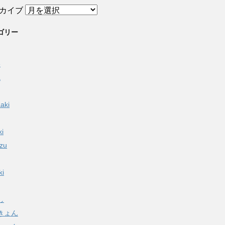
カイブ
ゴリー
e
a
aki
ki
izu
ki
し
きょん