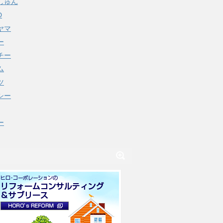
しゅん
D
ヤマ
ー
チー
ム
ツ
シー
ー