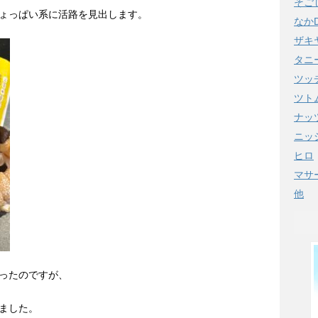
そご
ょっぱい系に活路を見出します。
なか
ザキ
タニ
ツッ
ツト
ナッ
ニッ
ヒロ
マサ
他
ったのですが、
ました。