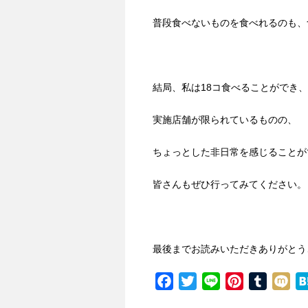
普段食べないものを食べれるのも、
結局、私は18コ食べることができ、
実施店舗が限られているものの、
ちょっとした非日常を感じることが
皆さんもぜひ行ってみてください。
最後までお読みいただきありがとう
F
T
L
P
T
M
a
w
i
i
u
i