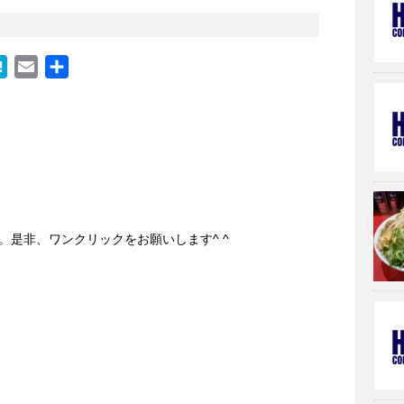
H
E
共
a
m
有
t
a
e
i
n
l
a
。是非、ワンクリックをお願いします^ ^