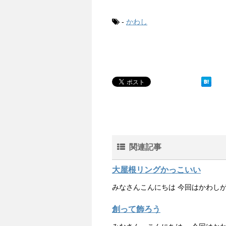
c
i
n
n
m
x
e
t
e
t
b
i
-
かわし
b
t
e
l
o
e
r
r
o
r
e
k
s
t
関連記事
大屋根リングかっこいい
みなさんこんにちは 今回はかわしが
創って飾ろう