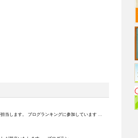
t
a
e
i
n
l
a
担当します。 ブログランキングに参加しています …