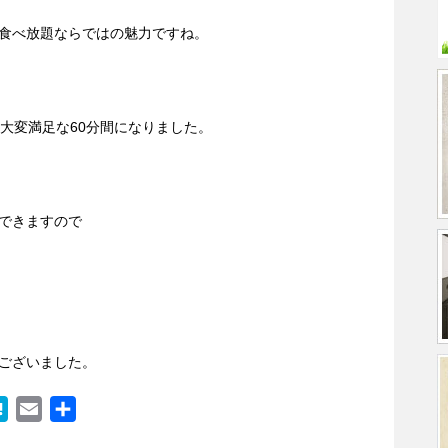
食べ放題ならではの魅力ですね。
大変満足な60分間になりました。
できますので
ございました。
H
E
共
a
m
有