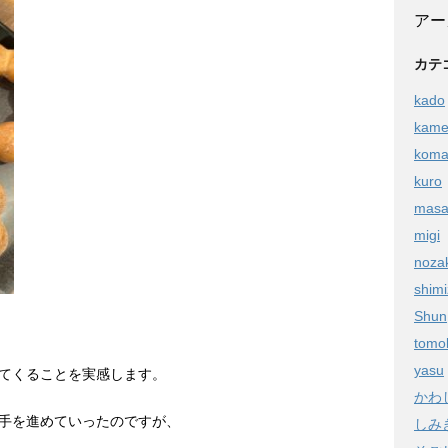
アー
カテ
kado
kam
kom
kuro
masa
migi
noza
shim
Shun
tomo
yasu
てくることを実感します。
かわ
手を進めていったのですが、
しみ