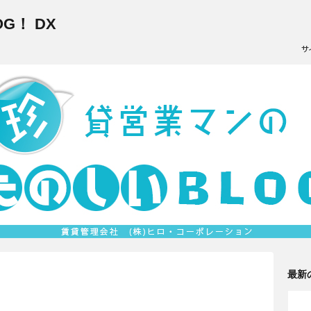
G！ DX
最新