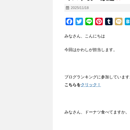
2025/11/18
F
T
L
P
T
M
a
w
i
i
u
i
みなさん、こんにちは
c
i
n
n
m
x
e
t
e
t
b
i
今回はかわしが担当します。
b
t
e
l
o
e
r
r
o
r
e
k
s
ブログランキングに参加しています
t
こちらを
クリック！
みなさん、ドーナツ食べてますか。