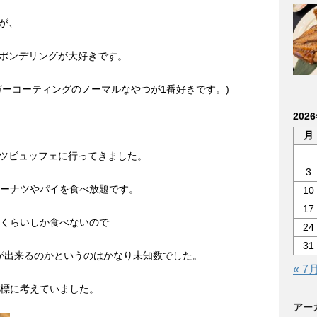
が、
ポンデリングが大好きです。
ガーコーティングのノーマルなやつが1番好きです。)
202
月
ツビュッフェに行ってきました。
3
ドーナツやパイを食べ放題です。
10
17
コくらいしか食べないので
24
31
が出来るのかというのはかなり未知数でした。
« 7
目標に考えていました。
アー