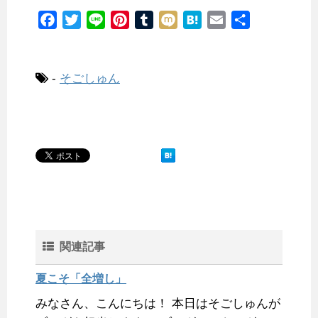
F
T
L
P
T
M
H
E
共
a
w
i
i
u
i
a
m
有
c
i
n
n
m
x
t
a
e
t
e
t
b
i
e
i
-
そごしゅん
b
t
e
l
n
l
o
e
r
r
a
o
r
e
k
s
t
関連記事
夏こそ「全増し」
みなさん、こんにちは！ 本日はそごしゅんが