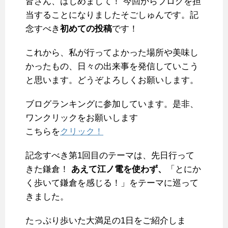
皆さん、はじめまして！ 今回からブログを担
c
i
n
n
m
x
t
a
当することになりましたそごしゅんです。記
e
t
e
t
b
i
e
i
念すべき
b
t
初めての投稿
e
l
です！
n
l
o
e
r
r
a
これから、私が行ってよかった場所や美味し
o
r
e
かったもの、日々の出来事を発信していこう
k
s
と思います。どうぞよろしくお願いします。
t
ブログランキングに参加しています。是非、
ワンクリックをお願いします
こちらを
クリック！
記念すべき第1回目のテーマは、先日行って
きた鎌倉！
あえて江ノ電を使わず、
「とにか
く歩いて鎌倉を感じる！」をテーマに巡って
きました。
たっぷり歩いた大満足の1日をご紹介しま