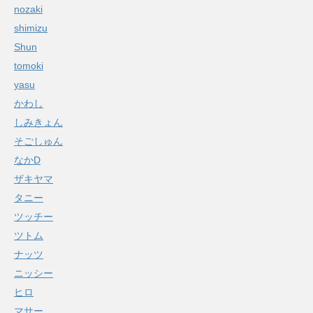
nozaki
shimizu
Shun
tomoki
yasu
かわし
しみきょん
そごしゅん
なかD
ザキヤマ
タニー
ツッチー
ツトム
ナッツ
ニッシー
ヒロ
マサー