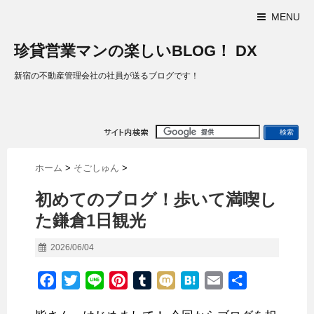
MENU
珍貸営業マンの楽しいBLOG！ DX
新宿の不動産管理会社の社員が送るブログです！
ホーム
>
そごしゅん
>
初めてのブログ！歩いて満喫し
た鎌倉1日観光
2026/06/04
F
T
L
P
T
M
H
E
共
a
w
i
i
u
i
a
m
有