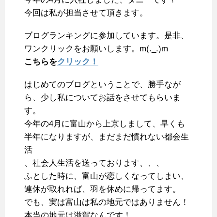
今回は私が担当させて頂きます。
b
t
e
l
n
l
o
e
r
r
a
ブログランキングに参加しています。是非、
o
r
e
ワンクリックをお願いします。m(._.)m
k
s
こちらを
クリック！
t
はじめてのブログということで、勝手なが
ら、少し私についてお話をさせてもらいま
す。
今年の4月に富山から上京しまして、早くも
半年になりますが、まだまだ慣れない都会生
活
、社会人生活を送っております、、、
ふとした時に、富山が恋しくなってしまい、
連休が取れれば、羽を休めに帰ってます。
でも、実は富山は私の地元ではありません！
本当の地元は滋賀なんです！