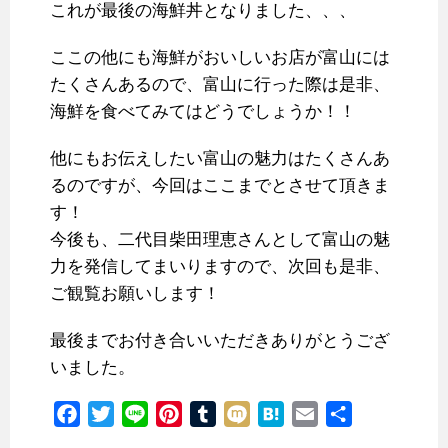
これが最後の海鮮丼となりました、、、
ここの他にも海鮮がおいしいお店が富山には
たくさんあるので、富山に行った際は是非、
海鮮を食べてみてはどうでしょうか！！
他にもお伝えしたい富山の魅力はたくさんあ
るのですが、今回はここまでとさせて頂きま
す！
今後も、二代目柴田理恵さんとして富山の魅
力を発信してまいりますので、次回も是非、
ご観覧お願いします！
最後までお付き合いいただきありがとうござ
いました。
F
T
L
P
T
M
H
E
共
a
w
i
i
u
i
a
m
有