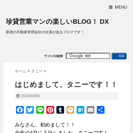
MENU
珍貸営業マンの楽しいBLOG！ DX
新宿の不動産管理会社の社員が送るブログです！
ホーム
>
タニー
>
はじめまして、タニーです！！
2019/10/02
F
T
L
P
T
M
H
E
共
a
w
i
i
u
i
a
m
有
みなさん、初めまして！！
c
i
n
n
m
x
t
a
今年の4月に入社しました、タニーです！
e
t
e
t
b
i
e
i