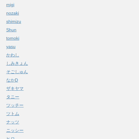
migi
nozaki
shimizu
Shun
tomoki
yasu
かわし
しみきょん
そごしゅん
なかD
ザキヤマ
タニー
ツッチー
ツトム
ナッツ
ニッシー
ヒロ