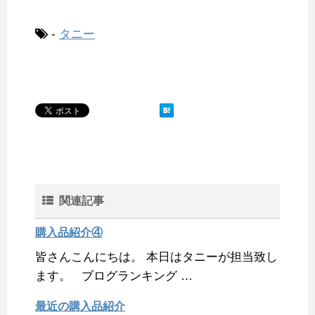
c
i
n
n
m
x
t
a
e
t
e
t
b
i
e
i
-
タニー
b
t
e
l
n
l
o
e
r
r
a
o
r
e
k
s
t
関連記事
購入品紹介④
皆さんこんにちは。 本日はタニーが担当致し
ます。 ブログランキング …
最近の購入品紹介