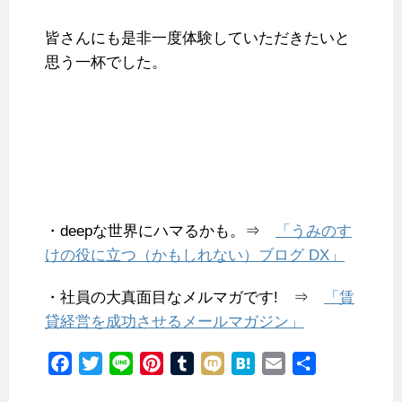
皆さんにも是非一度体験していただきたいと
思う一杯でした。
・deepな世界にハマるかも。⇒
「うみのす
けの役に立つ（かもしれない）ブログ DX」
・社員の大真面目なメルマガです! ⇒
「賃
貸経営を成功させるメールマガジン」
F
T
L
P
T
M
H
E
共
a
w
i
i
u
i
a
m
有