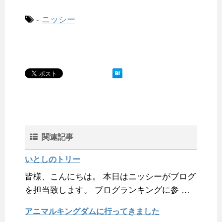
c
i
n
n
m
x
t
a
e
t
e
t
b
i
e
i
-
ニッシー
b
t
e
l
n
l
o
e
r
r
a
o
r
e
k
s
t
関連記事
いとしのトリー
皆様、こんにちは。 本日はニッシーがブログ
を担当致します。 ブログランキングに参 …
アニマルキングダムに行ってきました