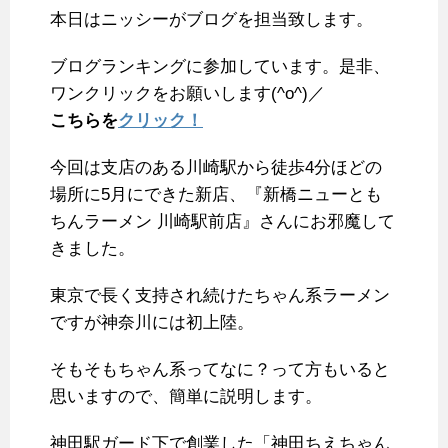
本日はニッシーがブログを担当致します。
b
t
e
l
n
l
o
e
r
r
a
ブログランキングに参加しています。是非、
o
r
e
ワンクリックをお願いします(^o^)／
k
s
こちらを
クリック！
t
今回は支店のある川崎駅から徒歩4分ほどの
場所に5月にできた新店、『新橋ニューとも
ちんラーメン 川崎駅前店』さんにお邪魔して
きました。
東京で長く支持され続けたちゃん系ラーメン
ですが神奈川には初上陸。
そもそもちゃん系ってなに？って方もいると
思いますので、簡単に説明します。
神田駅ガード下で創業した「神田ちえちゃん