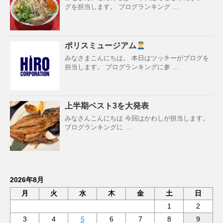
グを担当します。 ブログランキング …
ポリスミュージアム
みなさまこんにちは。 本日はツッチーがブログを
担当します。 ブログランキングに参 …
上半期ベスト3を大発表
みなさんこんにちは 今回はかわしが担当します。
ブログランキングに …
2026年8月
月
火
水
木
金
土
日
1
2
3
4
5
6
7
8
9