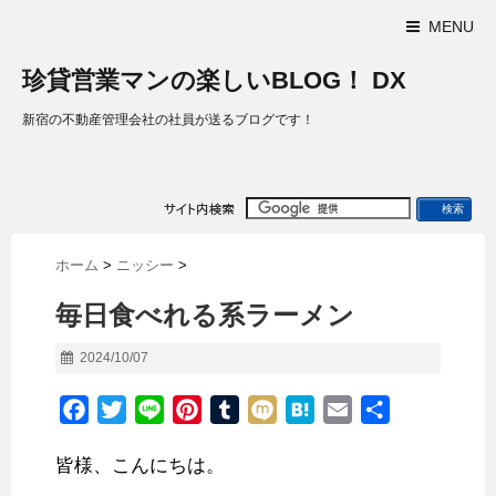
MENU
珍貸営業マンの楽しいBLOG！ DX
新宿の不動産管理会社の社員が送るブログです！
ホーム
>
ニッシー
>
毎日食べれる系ラーメン
2024/10/07
F
T
L
P
T
M
H
E
共
a
w
i
i
u
i
a
m
有
皆様、こんにちは。
c
i
n
n
m
x
t
a
e
t
e
t
b
i
e
i