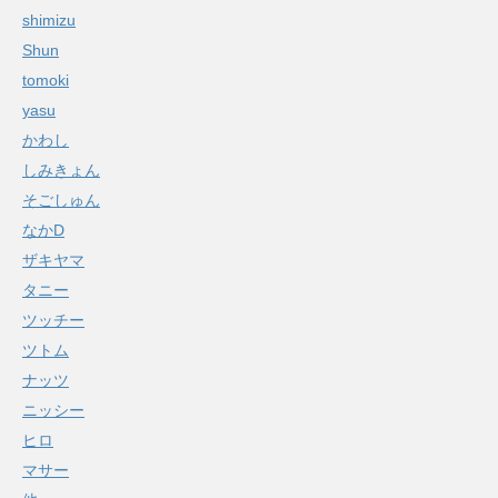
shimizu
Shun
tomoki
yasu
かわし
しみきょん
そごしゅん
なかD
ザキヤマ
タニー
ツッチー
ツトム
ナッツ
ニッシー
ヒロ
マサー