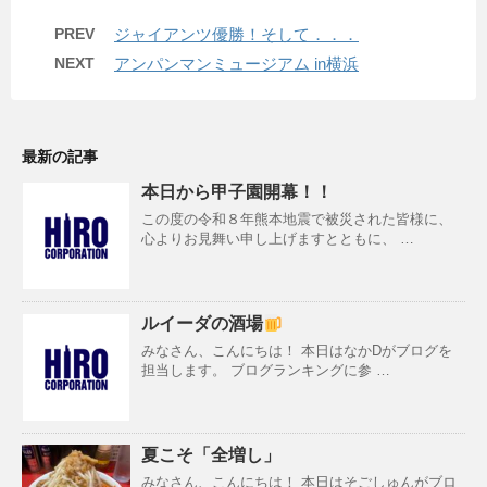
PREV
ジャイアンツ優勝！そして．．．
NEXT
アンパンマンミュージアム in横浜
最新の記事
本日から甲子園開幕！！
この度の令和８年熊本地震で被災された皆様に、
心よりお見舞い申し上げますとともに、 …
ルイーダの酒場
みなさん、こんにちは！ 本日はなかDがブログを
担当します。 ブログランキングに参 …
夏こそ「全増し」
みなさん、こんにちは！ 本日はそごしゅんがブロ