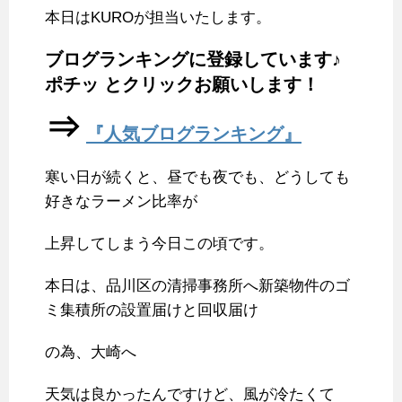
本日はKUROが担当いたします。
b
t
e
l
n
l
o
e
r
r
a
ブログランキング
に登録しています♪
o
r
e
ポチッ とクリックお願いします！
k
s
⇒
t
『人気ブログランキング』
寒い日が続くと、昼でも夜でも、どうしても
好きなラーメン比率が
上昇してしまう今日この頃です。
本日は、品川区の清掃事務所へ新築物件のゴ
ミ集積所の設置届けと回収届け
の為、大崎へ
天気は良かったんですけど、風が冷たくて