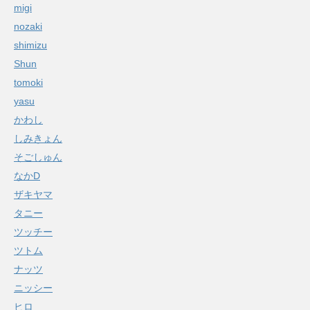
migi
nozaki
shimizu
Shun
tomoki
yasu
かわし
しみきょん
そごしゅん
なかD
ザキヤマ
タニー
ツッチー
ツトム
ナッツ
ニッシー
ヒロ