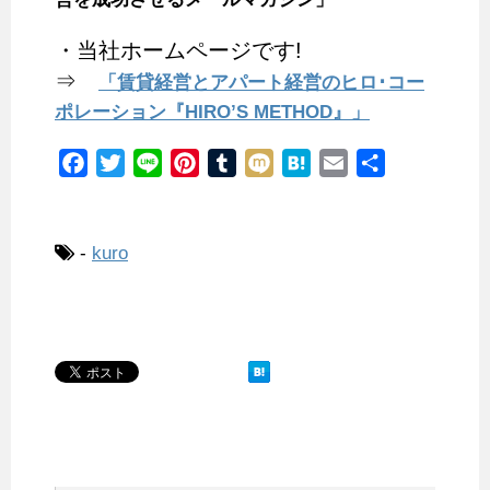
・当社ホームページです!
⇒
「賃貸経営とアパート経営のヒロ･コー
ポレーション『HIRO’S METHOD』」
F
T
L
P
T
M
H
E
共
a
w
i
i
u
i
a
m
有
c
i
n
n
m
x
t
a
e
t
e
t
b
i
e
i
-
kuro
b
t
e
l
n
l
o
e
r
r
a
o
r
e
k
s
t