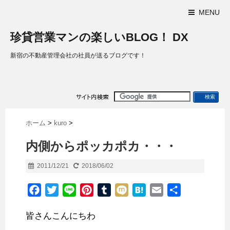
MENU
珍貸営業マンの楽しいBLOG！ DX
新宿の不動産管理会社の社員が送るブログです！
ホーム
>
kuro
>
内側からポッカポカ・・・
2011/12/21
2018/06/02
F
T
L
P
T
M
H
E
共
a
w
i
i
u
i
a
m
有
皆さんこんにちわ
c
i
n
n
m
x
t
a
e
t
e
t
b
i
e
i