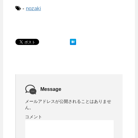
e
t
e
t
b
i
e
i
-
nozaki
b
t
e
l
n
l
o
e
r
r
a
o
r
e
k
s
t
Message
メールアドレスが公開されることはありませ
ん。
コメント