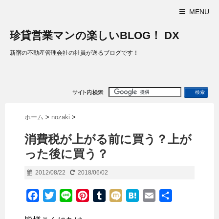
MENU
珍貸営業マンの楽しいBLOG！ DX
新宿の不動産管理会社の社員が送るブログです！
ホーム
>
nozaki
>
消費税が上がる前に買う？上が
った後に買う？
2012/08/22
2018/06/02
F
T
L
P
T
M
H
E
共
a
w
i
i
u
i
a
m
有