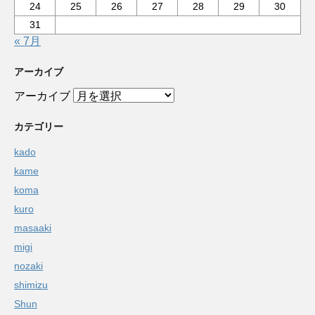
24
25
26
27
28
29
30
31
« 7月
アーカイブ
アーカイブ
カテゴリー
kado
kame
koma
kuro
masaaki
migi
nozaki
shimizu
Shun