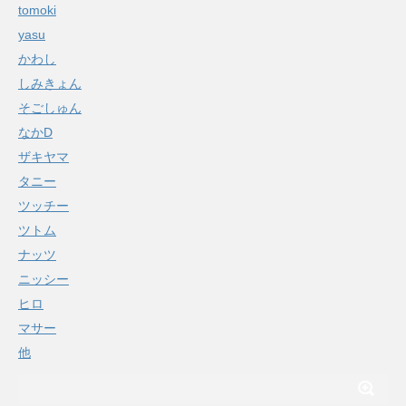
tomoki
yasu
かわし
しみきょん
そごしゅん
なかD
ザキヤマ
タニー
ツッチー
ツトム
ナッツ
ニッシー
ヒロ
マサー
他