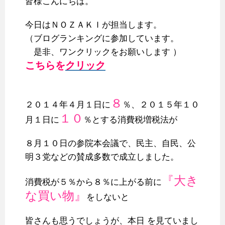
皆様こんにちは。
c
i
n
n
m
x
t
a
e
t
e
t
b
i
e
i
今日はＮＯＺＡＫＩが担当します。
b
t
e
l
n
l
（ブログランキングに参加しています。
o
e
r
r
a
是非、ワンクリックをお願いします ）
o
r
e
こちらを
クリック
k
s
t
８
２０１４年４月１日に
％、２０１５年１０
１０
月１日に
％とする消費税増税法が
８月１０日の参院本会議で、民主、自民、公
明３党などの賛成多数で成立しました。
『大き
消費税が５％から８％に上がる前に
な買い物』
をしないと
皆さんも思うでしょうが、本日 を見ていまし