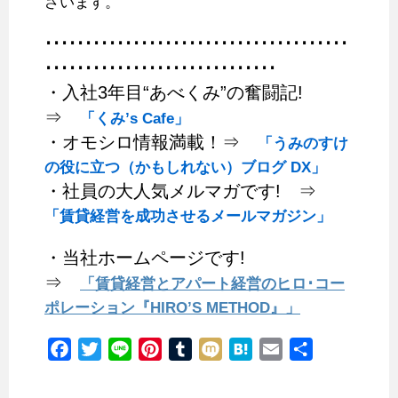
ざいます。
･･････････････････････････････････････
･････････････････････････････
・入社3年目“あべくみ”の奮闘記!
⇒
「くみ’s Cafe」
・オモシロ情報満載！⇒
「うみのすけ
の役に立つ（かもしれない）ブログ DX」
・社員の大人気メルマガです! ⇒
「賃貸経営を成功させるメールマガジン」
・当社ホームページです!
⇒
「賃貸経営とアパート経営のヒロ･コー
ポレーション『HIRO’S METHOD』」
F
T
L
P
T
M
H
E
共
a
w
i
i
u
i
a
m
有
c
i
n
n
m
x
t
a