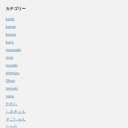
カテゴリー
kado
kame
koma
kuro
masaaki
migi
nozaki
shimizu
Shun
tomoki
yasu
かわし
しみきょん
そごしゅん
なかD