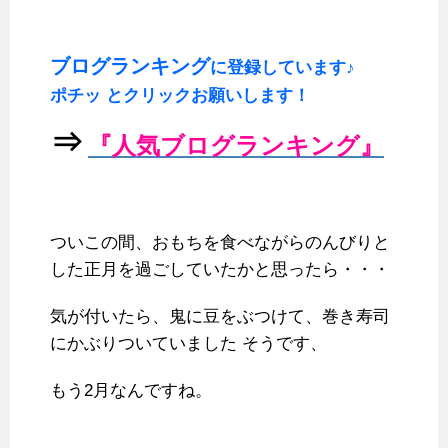
b
t
e
l
n
l
o
e
r
r
a
ブログランキング
に登録しています♪
o
r
e
ポチッ とクリックお願いします！
k
s
t
⇒
『人気ブログランキング』
ついこの間、おもちを食べながらのんびりと
した正月を過ごしていたかと思ったら・・・
気が付いたら、鬼に豆をぶつけて、巻き寿司
にかぶりついていました そうです、
もう2月なんですね。