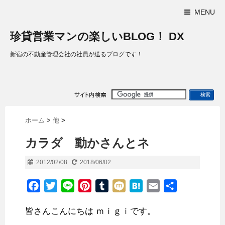
MENU
珍貸営業マンの楽しいBLOG！ DX
新宿の不動産管理会社の社員が送るブログです！
ホーム
>
他
>
カラダ 動かさんとネ
2012/02/08
2018/06/02
F
T
L
P
T
M
H
E
共
a
w
i
i
u
i
a
m
有
皆さんこんにちは ｍｉｇｉです。
c
i
n
n
m
x
t
a
e
t
e
t
b
i
e
i