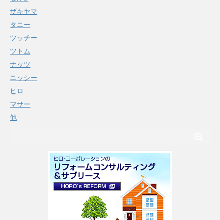
ザキヤマ
タニー
ツッチー
ツトム
ナッツ
ニッシー
ヒロ
マサー
他