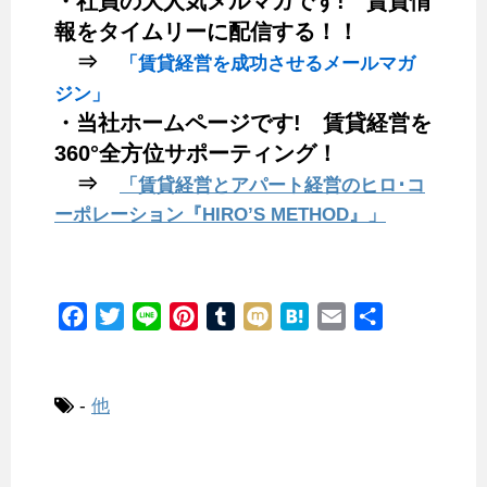
・社員の大人気メルマガです! 賃貸情
報をタイムリーに配信する！！
⇒
「賃貸経営を成功させるメールマガ
ジン」
・当社ホームページです! 賃貸経営を
360°全方位サポーティング！
⇒
「賃貸経営とアパート経営のヒロ･コ
ーポレーション『HIRO’S METHOD』」
F
T
L
P
T
M
H
E
共
a
w
i
i
u
i
a
m
有
c
i
n
n
m
x
t
a
e
t
e
t
b
i
e
i
-
他
b
t
e
l
n
l
o
e
r
r
a
o
r
e