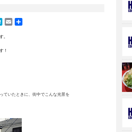
H
E
共
a
m
有
す。
t
a
e
i
す！
n
l
a
っていたときに、街中でこんな光景を