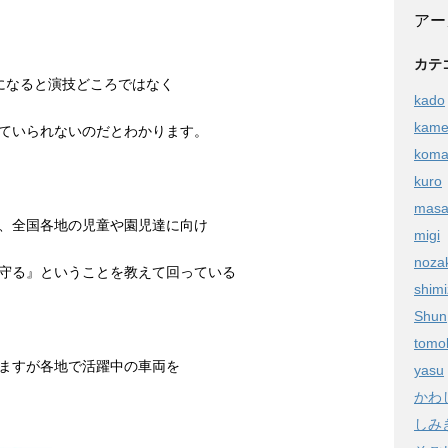
アー
カテ
になると演技どころではなく
kado
kam
ていられないのだとわかります。
kom
kuro
masa
、全国各地の児童や園児達に向け
migi
noza
守る』ということを教えて回っている
shim
Shun
tomo
ますが各地で活躍中の車両を
yasu
かわ
しみ