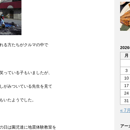
れる方たちがクルマの中で
202
月
3
笑っている子もいましたが、
10
17
しがみついている先生を見て
24
もいたようでした。
31
« 7
アー
の日は園児達に地震体験教室を