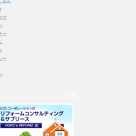
しゅん
D
ヤマ
ー
チー
ム
ツ
シー
ー