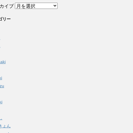
カイブ
ゴリー
e
a
aki
ki
izu
ki
し
きょん