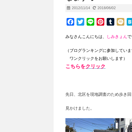
2012/11/14
2018/06/02
F
T
L
P
T
M
a
w
i
i
u
i
みなさんこんにちは、
しみきょん
で
c
i
n
n
m
x
e
t
e
t
b
i
（ブログランキングに参加していま
b
t
e
l
ワンクリックをお願いします）
o
e
r
r
こちらを
クリック
o
r
e
k
s
t
先日、北区を現地調査のため歩き回
見かけました。