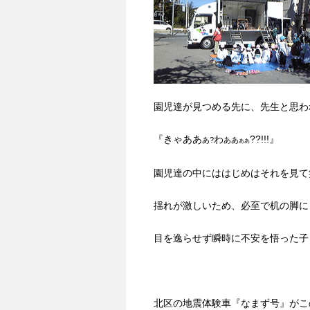
園児達が見つめる先に、先生と思わ
『きゃああ
わ
??!!!』
あ?
ああ
ああ
園児達の中にははじめはそれを見て
揺れが激しいため、必至で机の脚に
目を逸らせず瞬時に不安を悟った子
北区の地震体験車『なまず号』がこ