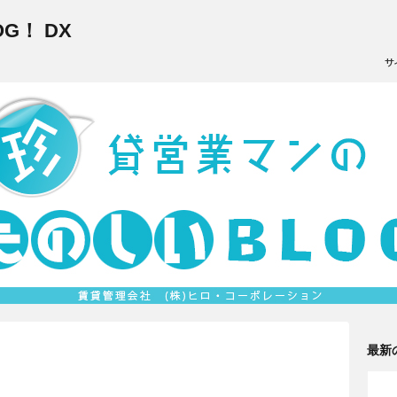
G！ DX
最新