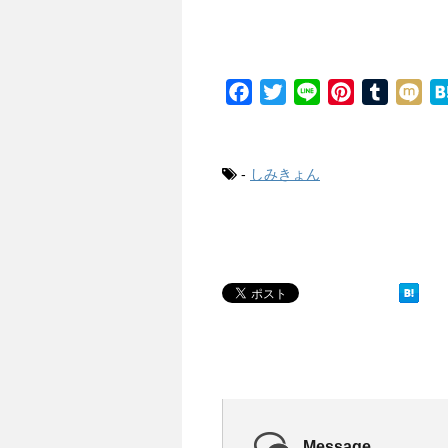
F
T
L
P
T
M
a
w
i
i
u
i
c
i
n
n
m
x
e
t
e
t
b
i
-
しみきょん
b
t
e
l
o
e
r
r
o
r
e
k
s
t
Message