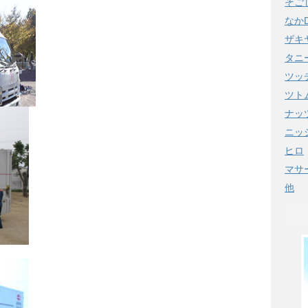
そご
なか
ザキ
タニ
ツッ
ツト
ナッ
ニッ
ヒロ
マサ
他