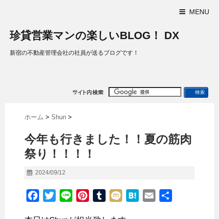
MENU
珍貸営業マンの楽しいBLOG！ DX
新宿の不動産管理会社の社員が送るブログです！
ホーム
>
Shun
>
今年も行きました！！夏の筋肉
祭り！！！！
2024/09/12
F
T
L
P
T
M
H
E
共
a
w
i
i
u
i
a
m
有