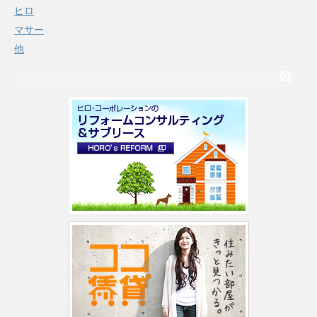
ヒロ
マサー
他