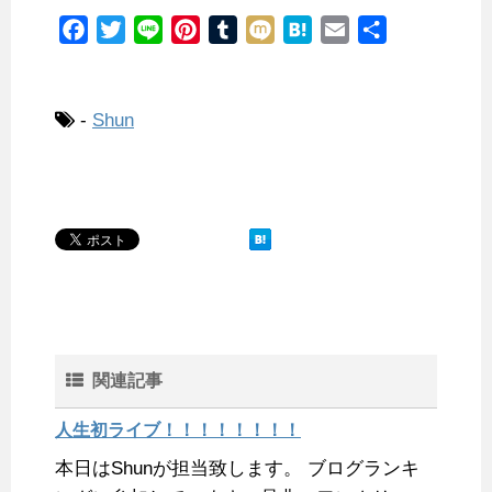
F
T
L
P
T
M
H
E
共
a
w
i
i
u
i
a
m
有
c
i
n
n
m
x
t
a
e
t
e
t
b
i
e
i
-
Shun
b
t
e
l
n
l
o
e
r
r
a
o
r
e
k
s
t
関連記事
人生初ライブ！！！！！！！！
本日はShunが担当致します。 ブログランキ