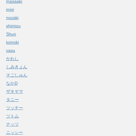
masaaki
migi
nozaki
shimizu
Shun
tomoki
yasu
かわし
しみきょん
そごしゅん
なかD
ザキヤマ
タニー
ツッチー
ツトム
ナッツ
ニッシー