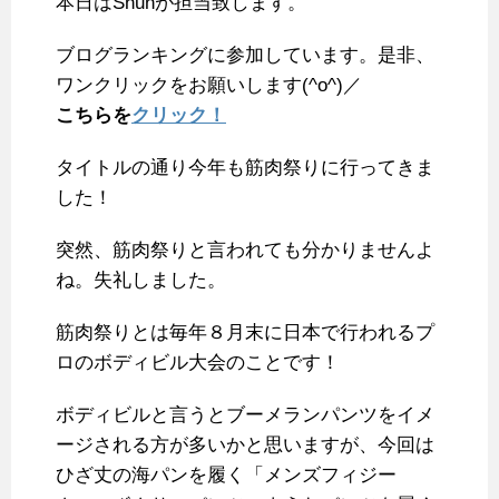
本日はShunが担当致します。
c
i
n
n
m
x
t
a
e
t
e
t
b
i
e
i
ブログランキングに参加しています。是非、
b
t
e
l
n
l
ワンクリックをお願いします(^o^)／
o
e
r
r
a
こちらを
クリック！
o
r
e
k
s
タイトルの通り今年も筋肉祭りに行ってきま
t
した！
突然、筋肉祭りと言われても分かりませんよ
ね。失礼しました。
筋肉祭りとは毎年８月末に日本で行われるプ
ロのボディビル大会のことです！
ボディビルと言うとブーメランパンツをイメ
ージされる方が多いかと思いますが、今回は
ひざ丈の海パンを履く「メンズフィジー