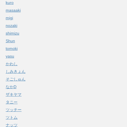
kuro
masaaki
migi
nozaki
shimizu
Shun
tomoki
yasu
かわし
しみきょん
そごしゅん
なかD
ザキヤマ
タニー
ツッチー
ツトム
ナッツ