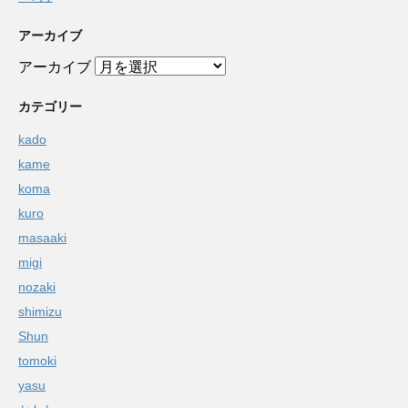
アーカイブ
アーカイブ
カテゴリー
kado
kame
koma
kuro
masaaki
migi
nozaki
shimizu
Shun
tomoki
yasu