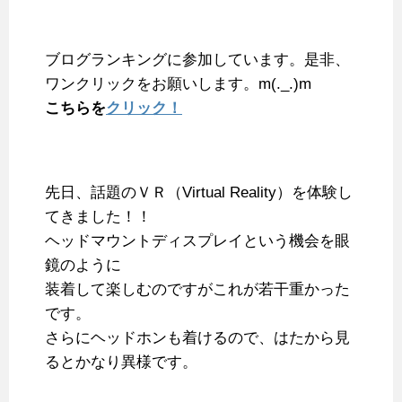
b
t
e
l
n
l
o
e
r
r
a
ブログランキングに参加しています。是非、
o
r
e
ワンクリックをお願いします。m(._.)m
k
s
こちらを
クリック！
t
先日、話題のＶＲ（Virtual Reality）を体験し
てきました！！
ヘッドマウントディスプレイという機会を眼
鏡のように
装着して楽しむのですがこれが若干重かった
です。
さらにヘッドホンも着けるので、はたから見
るとかなり異様です。