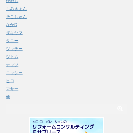
かわし
しみきょん
そごしゅん
なかD
ザキヤマ
タニー
ツッチー
ツトム
ナッツ
ニッシー
ヒロ
マサー
他