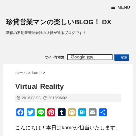
MENU
珍貸営業マンの楽しいBLOG！ DX
新宿の不動産管理会社の社員が送るブログです！
ホーム
>
kame
>
Virtual Reality
2016/08/03
2018/06/02
F
T
L
P
T
M
H
E
共
a
w
i
i
u
i
a
m
有
こんにちは！本日はkameが担当いたします。
c
i
n
n
m
x
t
a
e
t
e
t
b
i
e
i