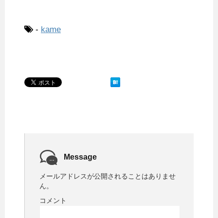
a
w
i
i
u
i
a
m
有
c
i
n
n
m
x
t
a
e
t
e
t
b
i
e
i
-
kame
b
t
e
l
n
l
o
e
r
r
a
o
r
e
k
s
t
Message
メールアドレスが公開されることはありませ
ん。
コメント