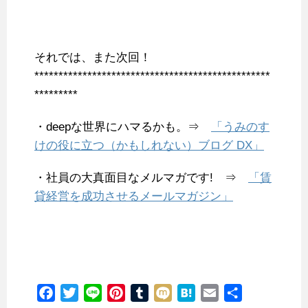
それでは、また次回！
*************************************************
*********
・deepな世界にハマるかも。⇒
「うみのす
けの役に立つ（かもしれない）ブログ DX」
・社員の大真面目なメルマガです! ⇒
「賃
貸経営を成功させるメールマガジン」
F
T
L
P
T
M
H
E
共