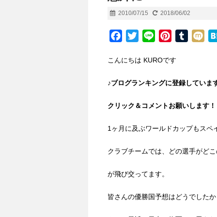
2010/07/15
2018/06/02
F
T
L
P
T
M
a
w
i
i
u
i
こんにちは KUROです
c
i
n
n
m
x
e
t
e
t
b
i
♪ブ
ログランキング
に登録しています
b
t
e
l
o
e
r
r
クリック＆コメントお願いします！
o
r
e
k
s
1ヶ月に及ぶワールドカップもスペ
t
クラブチームでは、どの選手がどこ
が飛び交ってます。
皆さんの優勝国予想はどうでしたか