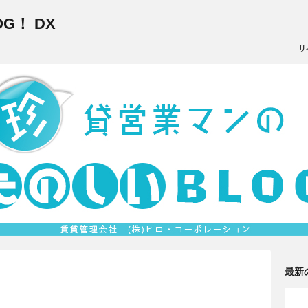
G！ DX
最新