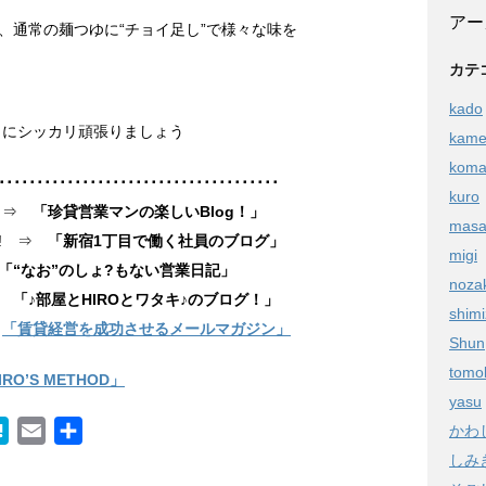
アー
、通常の麺つゆに“チョイ足し”で様々な味を
カテ
kado
うにシッカリ頑張りましょう
kam
kom
･････････････････････････････････････
kuro
! ⇒
「珍貸営業マンの楽しいBlog！」
masa
ぞ! ⇒
「新宿1丁目で働く社員のブログ」
migi
「“なお”のしょ?もない営業日記」
noza
⇒
「♪部屋とHIROとワタキ♪のブログ！」
shim
⇒
「賃貸経営を成功させるメールマガジン」
Shun
tomo
IRO’S METHOD」
yasu
H
E
共
かわ
a
m
有
しみ