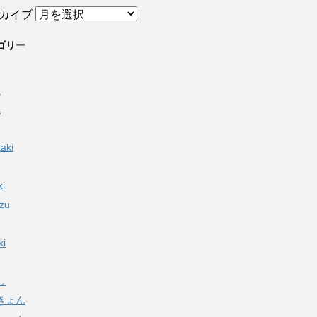
カイブ
ゴリー
e
a
aki
ki
izu
ki
し
きょん