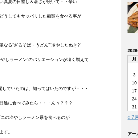
い真夏の日差し＆暑さが続いて・・辛い
どうしてもサッパリした麺類を食べる事が
なる“ざるそば・うどん”“冷やしたぬき?”
202
月
冷やしラーメン”のバリエーションが凄く増えて
3
10
登場していたのは、知ってはいたのですが・・・
17
24
日遂に食べてみたら・・・んｎ？？？
31
« 7
ニの冷やしラーメン系を食べるのが
ます。
アー