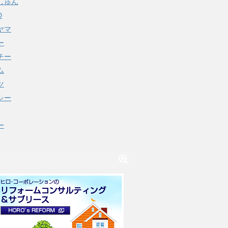
しゅん
D
ヤマ
ー
チー
ム
ツ
シー
ー