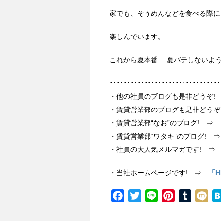
家でも、そうめんなどを食べる際に
楽しんでいます。
これから夏本番 夏バテしないよ
････････････････････････････････
・他の社員のブログも是非どうぞ
・賃貸営業部のブログも是非どう
・賃貸営業部“なお”のブログ! ⇒
・賃貸営業部“ワタキ”のブログ! 
・社員の大人気メルマガです! 
・当社ホームページです! ⇒
「H
F
T
L
P
T
M
a
w
i
i
u
i