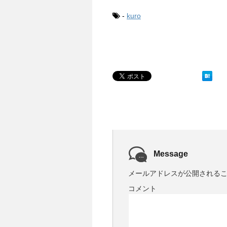
c
i
n
n
m
x
e
t
e
t
b
i
-
kuro
b
t
e
l
o
e
r
r
o
r
e
k
s
t
Message
メールアドレスが公開される
コメント