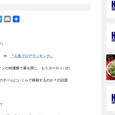
H
E
共
a
m
有
t
a
e
i
♪
n
l
a
⇒
『人気ブログランキング』
インの初優勝で幕を閉じ、もうヨーロッパの
のチームにいくらで移籍するのか？の話題
？