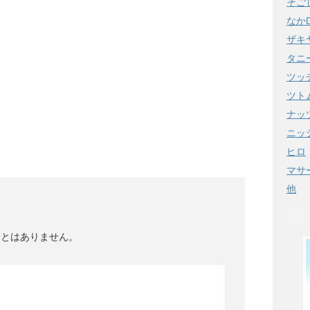
t
a
そご
e
i
なか
n
l
ザキ
a
タニ
ツッ
ツト
ナッ
ニッ
ヒロ
マサ
他
ことはありません。