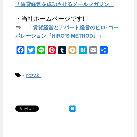
「賃貸経営を成功させるメールマガジン」
・当社ホームページです!
⇒
「賃貸経営とアパート経営のヒロ･コー
ポレーション『HIRO’S METHOD』」
F
T
L
P
T
M
H
E
共
a
w
i
i
u
i
a
m
有
c
i
n
n
m
x
t
a
e
t
e
t
b
i
e
i
-
nozaki
b
t
e
l
n
l
o
e
r
r
a
o
r
e
k
s
t