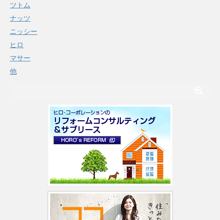
ツトム
ナッツ
ニッシー
ヒロ
マサー
他