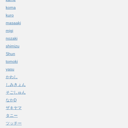
koma
kuro
masaaki
migi
nozaki
shimizu
Shun
tomoki
yasu
かわし
しみきょん
そごしゅん
なかD
ザキヤマ
タニー
ツッチー