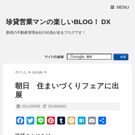
MENU
珍貸営業マンの楽しいBLOG！ DX
新宿の不動産管理会社の社員が送るブログです！
ホーム
>
nozaki
>
朝日 住まいづくりフェアに出
展
2011/05/09
2018/06/02
F
T
L
P
T
M
H
E
共
a
w
i
i
u
i
a
m
有