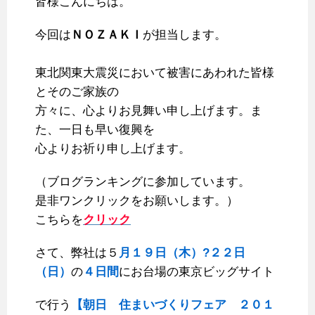
皆様こんにちは。
c
i
n
n
m
x
t
a
e
t
e
t
b
i
e
i
今回は
ＮＯＺＡＫＩ
が担当します。
b
t
e
l
n
l
o
e
r
r
a
東北関東大震災において被害にあわれた皆様
o
r
e
とそのご家族の
k
s
方々に、
心よりお見舞い申し上げます。ま
t
た、一日も早い復興を
心よりお祈り申
し上げます。
（ブログランキングに参加しています。
是非ワンクリックをお願いします。）
こちらを
クリック
さて、弊社は５
月１９日（木）?２２日
（日）
の
４日間
にお台場の東京ビッグサイト
で行う
【朝日 住まいづくりフェア ２０１