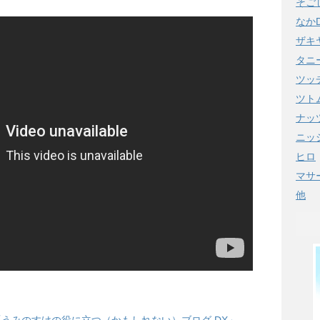
そご
なか
ザキ
タニ
ツッ
ツト
ナッ
ニッ
ヒロ
マサ
他