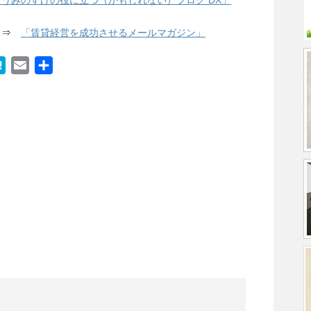
「うみのすけの役に立つ（かもしれない）ブログ DX」
! ⇒
「賃貸経営を成功させるメールマガジン」
H
E
共
a
m
有
t
a
e
i
n
l
a