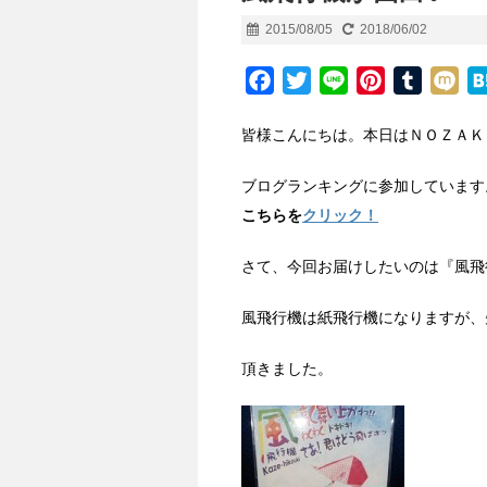
2015/08/05
2018/06/02
F
T
L
P
T
M
a
w
i
i
u
i
皆様こんにちは。本日はＮＯＺＡＫ
c
i
n
n
m
x
e
t
e
t
b
i
ブログランキングに参加しています。
b
t
e
l
こちらを
クリック！
o
e
r
r
o
r
e
さて、今回お届けしたいのは『風飛
k
s
t
風飛行機は紙飛行機になりますが、
頂きました。