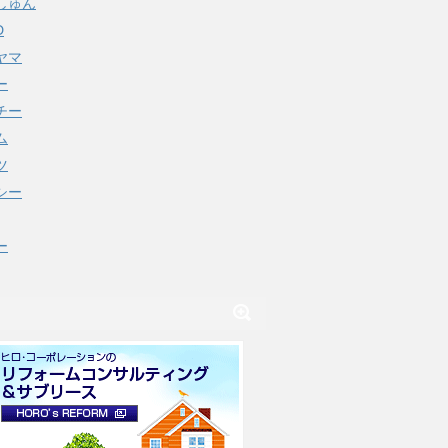
しゅん
D
ヤマ
ー
チー
ム
ツ
シー
ー