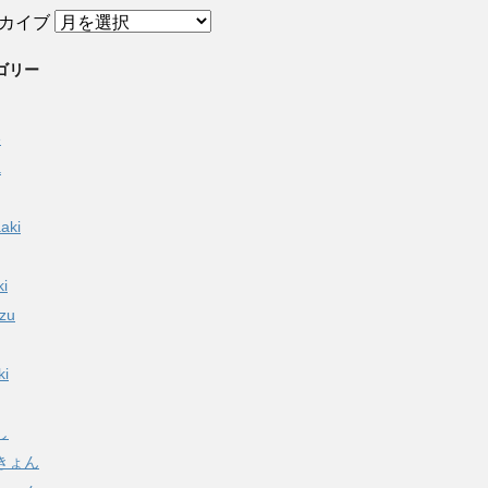
カイブ
ゴリー
e
a
aki
ki
izu
ki
し
きょん