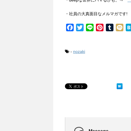
・deepな世界にハマるかも。⇒
・社員の大真面目なメルマガです
F
T
L
P
T
M
a
w
i
i
u
i
c
i
n
n
m
x
e
t
e
t
b
i
-
nozaki
b
t
e
l
o
e
r
r
o
r
e
k
s
t