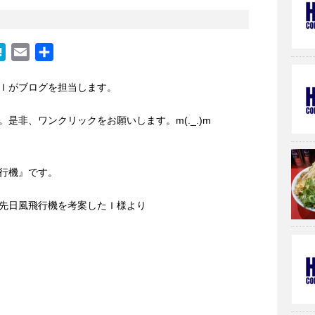
H
E
共
a
m
有
Ｉがブログを担当します。
t
a
e
i
是非、ワンクリックをお願いします。m(._.)m
n
l
a
行機』です。
先日風飛行機を考案したＩ様より