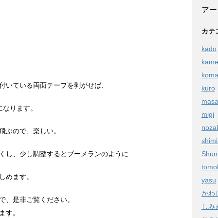
アー
カテ
kado
kam
kom
付いている両面テープを剥がせば、
kuro
masa
になります。
migi
noza
飛ぶので、楽しい。
shim
Shun
くし、少し調整するとブーメランのように
tomo
しめます。
yasu
かわ
すので、是非ご覧ください。
しみ
ます。