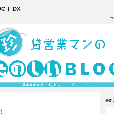
G！ DX
最新
！