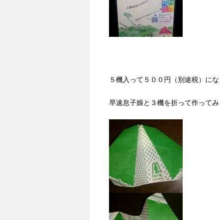
５機入って５００円（別途税）にな
早速息子娘と３機を折って作ってみ