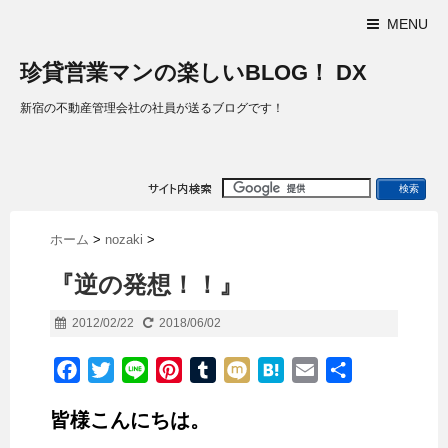
MENU
珍貸営業マンの楽しいBLOG！ DX
新宿の不動産管理会社の社員が送るブログです！
ホーム
>
nozaki
>
『逆の発想！！』
2012/02/22
2018/06/02
F
T
L
P
T
M
H
E
共
a
w
i
i
u
i
a
m
有
皆様こんにちは。
c
i
n
n
m
x
t
a
e
t
e
t
b
i
e
i