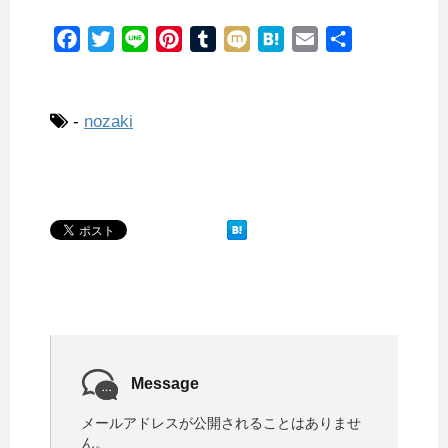
F
T
L
P
T
M
H
E
共
a
w
i
i
u
i
a
m
有
c
i
n
n
m
x
t
a
e
t
e
t
b
i
e
i
-
nozaki
b
t
e
l
n
l
o
e
r
r
a
o
r
e
k
s
t
Message
メールアドレスが公開されることはありませ
ん。