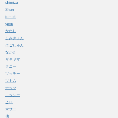
shimizu
Shun
tomoki
yasu
かわし
しみきょん
そごしゅん
なかD
ザキヤマ
タニー
ツッチー
ツトム
ナッツ
ニッシー
ヒロ
マサー
他