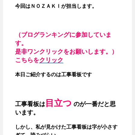
今回はＮＯＺＡＫＩが担当します。
b
t
e
l
n
l
o
e
r
r
a
o
r
e
k
s
（ブログランキングに参加していま
t
す。
是非ワンクリックをお願いします。）
こちらを
クリック
本日ご紹介するのは工事看板です
目立つ
工事看板は
のが一番だと思
います。
しかし、私が見かけた工事看板は字が小さす