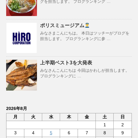
グを担当します。 ブログランキング …
ポリスミュージアム
みなさまこんにちは。 本日はツッチーがブログを
担当します。 ブログランキングに参 …
上半期ベスト3を大発表
みなさんこんにちは 今回はかわしが担当します。
ブログランキングに …
2026年8月
月
火
水
木
金
土
日
1
2
3
4
5
6
7
8
9