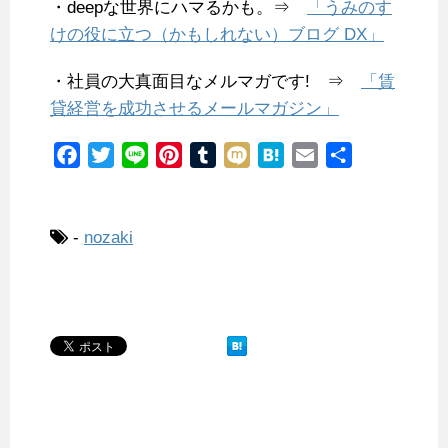
・deepな世界にハマるかも。⇒
「うみのす
けの役に立つ（かもしれない）ブログ DX」
・社員の大真面目なメルマガです! ⇒
「賃
貸経営を成功させるメールマガジン」
F
T
L
P
T
M
H
E
共
a
w
i
i
u
i
a
m
有
c
i
n
n
m
x
t
a
e
t
e
t
b
i
e
i
-
nozaki
b
t
e
l
n
l
o
e
r
r
a
o
r
e
k
s
t