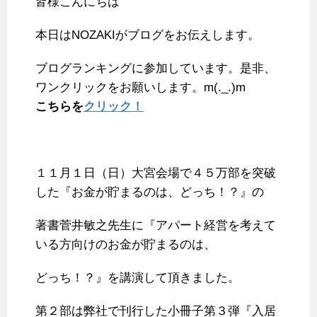
皆様こんにちは
c
i
n
n
m
x
t
a
e
t
e
t
b
i
e
i
本日はNOZAKIがブログをお伝えします。
b
t
e
l
n
l
o
e
r
r
a
ブログランキングに参加しています。是非、
o
r
e
ワンクリックをお願いします。m(._.)m
k
s
こちらを
クリック！
t
１１月１日（日）大宮会場で４５万部を突破
した『お金が貯まるのは、どっち！？』の
著書菅井敏之先生に『アパート経営を考えて
いる方向けのお金が貯まるのは、
どっち！？』を講演して頂きました。
第２部は弊社で刊行した小冊子第３弾『入居