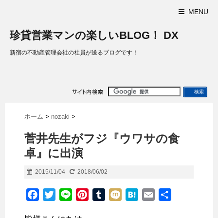
MENU
珍貸営業マンの楽しいBLOG！ DX
新宿の不動産管理会社の社員が送るブログです！
ホーム
>
nozaki
>
菅井先生がフジ『ウワサの食
卓』に出演
2015/11/04
2018/06/02
F
T
L
P
T
M
H
E
共
a
w
i
i
u
i
a
m
有