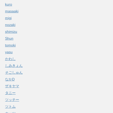
kuro
masaaki
migi
nozaki
shimizu
Shun
tomoki
yasu
かわし
しみきょん
そごしゅん
なかD
ザキヤマ
タニー
ツッチー
ツトム