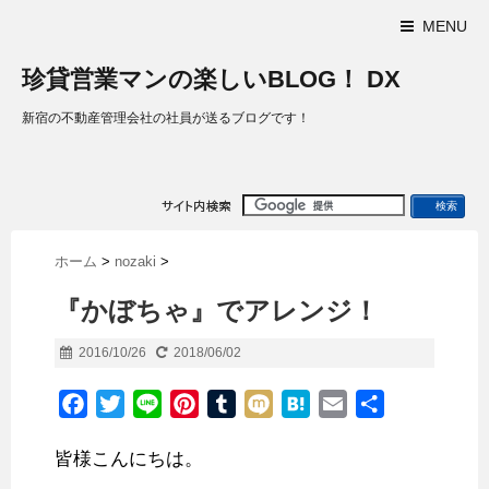
MENU
珍貸営業マンの楽しいBLOG！ DX
新宿の不動産管理会社の社員が送るブログです！
ホーム
>
nozaki
>
『かぼちゃ』でアレンジ！
2016/10/26
2018/06/02
F
T
L
P
T
M
H
E
共
a
w
i
i
u
i
a
m
有
皆様こんにちは。
c
i
n
n
m
x
t
a
e
t
e
t
b
i
e
i