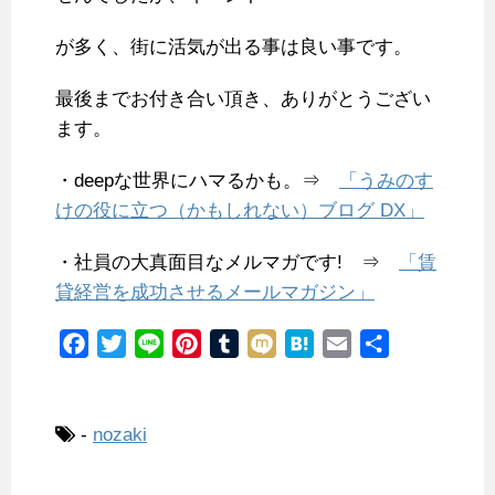
が多く、街に活気が出る事は良い事です。
最後までお付き合い頂き、ありがとうござい
ます。
・deepな世界にハマるかも。⇒
「うみのす
けの役に立つ（かもしれない）ブログ DX」
・社員の大真面目なメルマガです! ⇒
「賃
貸経営を成功させるメールマガジン」
F
T
L
P
T
M
H
E
共
a
w
i
i
u
i
a
m
有
c
i
n
n
m
x
t
a
e
t
e
t
b
i
e
i
-
nozaki
b
t
e
l
n
l
o
e
r
r
a