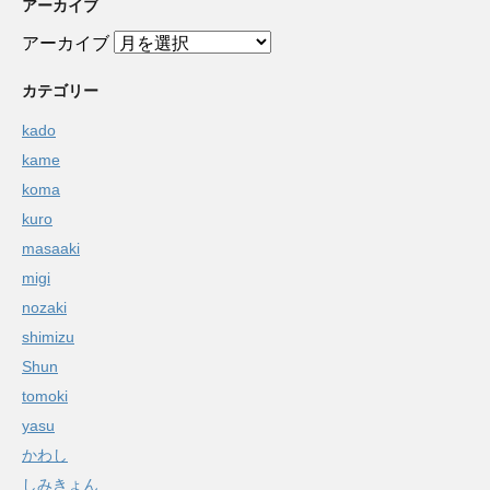
アーカイブ
アーカイブ
カテゴリー
kado
kame
koma
kuro
masaaki
migi
nozaki
shimizu
Shun
tomoki
yasu
かわし
しみきょん