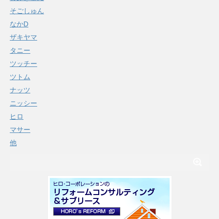
そごしゅん
なかD
ザキヤマ
タニー
ツッチー
ツトム
ナッツ
ニッシー
ヒロ
マサー
他