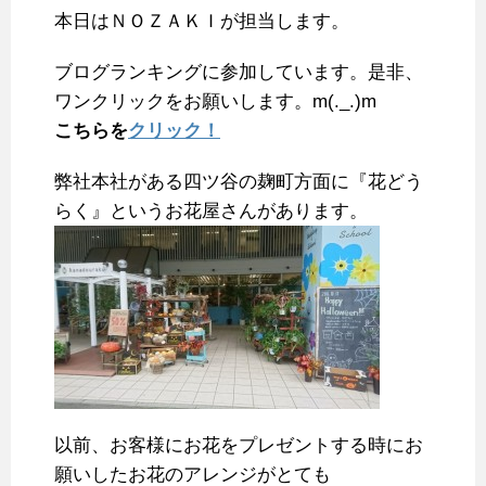
本日はＮＯＺＡＫＩが担当します。
b
t
e
l
n
l
o
e
r
r
a
ブログランキングに参加しています。是非、
o
r
e
ワンクリックをお願いします。m(._.)m
k
s
こちらを
クリック！
t
弊社本社がある四ツ谷の麹町方面に『花どう
らく』というお花屋さんがあります。
以前、お客様にお花をプレゼントする時にお
願いしたお花のアレンジがとても