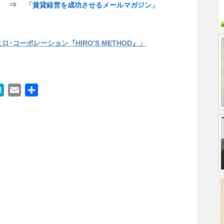
! ⇒
「賃貸経営を成功させるメールマガジン」
･コーポレーション『HIRO’S METHOD』」
H
E
共
a
m
有
t
a
e
i
n
l
a