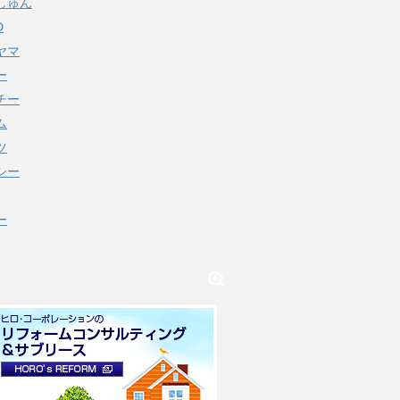
しゅん
D
ヤマ
ー
チー
ム
ツ
シー
ー