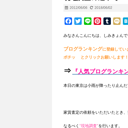
2012/06/06
2018/06/02
F
T
L
P
T
M
a
w
i
i
u
i
みなさんこんにちは、しみきょんで
c
i
n
n
m
x
e
t
e
t
b
i
ブログランキング
に登録してい
b
t
e
l
ポチッ とクリックお願いします
o
e
r
r
o
r
e
⇒
『人気ブログランキ
k
s
t
本日の東京は小雨が降ったり止んだ
家賃査定の依頼をいただいたとき、
なるべく
“現地調査”
を行います。