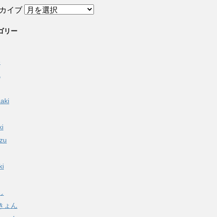
カイブ
ゴリー
e
a
aki
ki
izu
ki
し
きょん