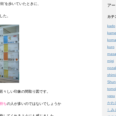
街’を歩いていたときに、
アー
した。
カテ
kado
kam
kom
kuro
masa
migi
noza
shim
Shun
tomo
若々しい印象の間取り図です。
yasu
かわ
持ち
の人が多いのではないでしょうか
しみ
発してくれるようにも感じました。