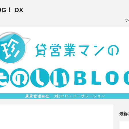
G！ DX
最新