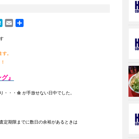
H
E
共
a
m
有
す
t
a
e
i
ます。
n
l
！！
a
ング』
り・・・傘 が手放せない日中でした。
査定期限までに数日の余裕があるときは