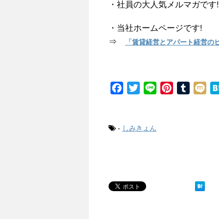
・社員の大人気メルマガです
・当社ホームページです!
⇒
「賃貸経営とアパート経営のヒロ
F
T
L
P
T
M
a
w
i
i
u
i
c
i
n
n
m
x
e
t
e
t
b
i
-
しみきょん
b
t
e
l
o
e
r
r
o
r
e
k
s
t