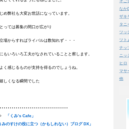
そご
なか
じめ弊社も大変お世話になっています。
ザキ
タニ
とっては募集の間口が広がり
ツッ
ツト
立場からすればライバルは数知れず・・・
ナッ
にもいろいろ工夫がなされていることと察します。
ニッ
ヒロ
よく感じるものが支持を得るのでしょうね。
マサ
他
嬉しくなる瞬間でした
･･････････････････････････････････
 ⇒
「くみ’s Cafe」
うみのすけの役に立つ（かもしれない）ブログ DX」