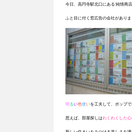
今日、高円寺駅北口にある‘純情商店
ふと目に付く窓広告の会社がありま
明
る
い
色
使
い
を工夫して、ポップで
思えば、部屋探しは
わくわくした心
新しい住まいをみつける楽しさを誘