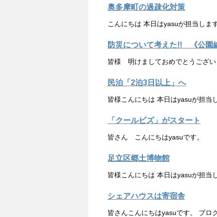
奥多摩町の過疎化対策
こんにちは 本日はyasuが担当し
防災について考えた!! 《公園
皆様 明けましておめでとうございま
民泊「2泊3日以上」へ
皆様こんにちは 本日はyasuが担
「クールビズ」がスタート
皆さん こんにちはyasuです。
足立区郷土博物館
皆様こんにちは 本日はyasuが担
シェアハウスは寄宿舎
皆さんこんにちはyasuです。 ブロ