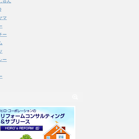
しゅん
D
ヤマ
ー
チー
ム
ツ
シー
ー