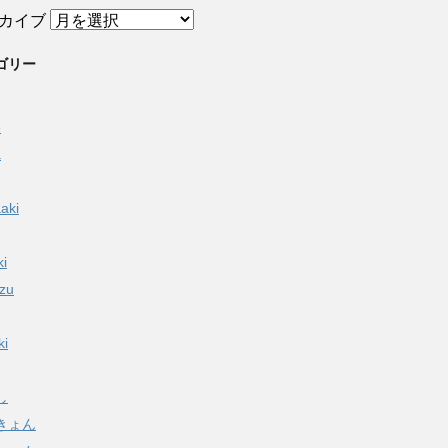
カイブ
ゴリー
e
a
aki
ki
izu
ki
し
きょん