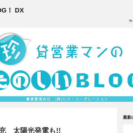
G！ DX
最新
充 太陽光発電も!!