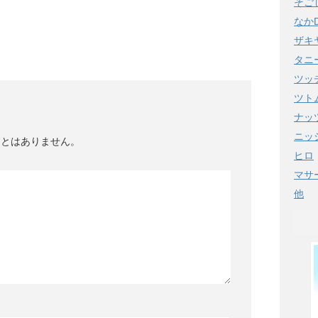
そご
なか
ザキ
タニ
ツッ
ツト
ナッ
ニッ
ことはありません。
ヒロ
マサ
他