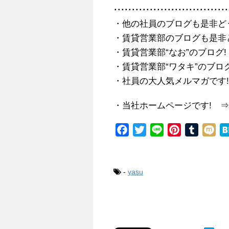
････････････････････････････････
・他の社員のブログも是非ど
・賃貸営業部のブログも是非
・賃貸営業部“なお”のブログ
・賃貸営業部“ワタキ”のブロ
・社員の大人気メルマガです
・当社ホームページです! 
F
T
L
P
T
M
a
w
i
i
u
i
c
i
n
n
m
x
e
t
e
t
b
i
-
yasu
b
t
e
l
o
e
r
r
o
r
e
k
s