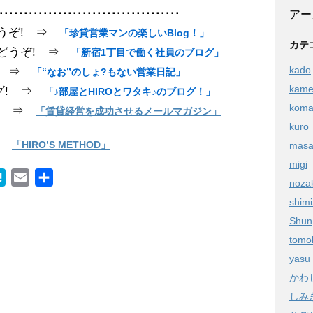
･････････････････････････････････････
アー
うぞ! ⇒
「珍貸営業マンの楽しいBlog！」
カテ
どうぞ! ⇒
「新宿1丁目で働く社員のブログ」
kado
! ⇒
「“なお”のしょ?もない営業日記」
kam
グ! ⇒
「♪部屋とHIROとワタキ♪のブログ！」
kom
! ⇒
「賃貸経営を成功させるメールマガジン」
kuro
⇒
「HIRO’S METHOD」
masa
migi
H
E
共
noza
a
m
有
shim
t
a
Shun
e
i
tomo
n
l
yasu
a
かわ
しみ