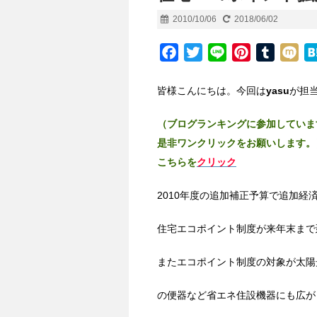
2010/10/06
2018/06/02
F
T
L
P
T
M
a
w
i
i
u
i
c
i
n
n
m
x
皆様こんにちは。今回は
yasu
が担
e
t
e
t
b
i
（ブログランキングに参加していま
b
t
e
l
是非ワンクリックをお願いします。
o
e
r
r
こちらを
o
クリック
r
e
k
s
2010年度の追加補正予算で追加経
t
住宅エコポイント制度が来年末まで
またエコポイント制度の対象が太陽
の便器など
省エネ住設機器にも広が