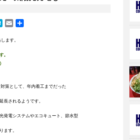
H
E
共
a
m
有
t
a
当します。
e
i
す。
n
l
）
a
済対策として、
年内着工までだった
延長されるようです。
光発電システムやエコキュート、節水型
ります。